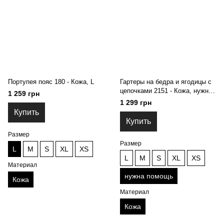
Портупея пояс 180 - Кожа, L
Гартеры на бедра и ягодицы с
цепочками 2151 - Кожа, нужна
1 259 грн
помощь
1 299 грн
Купить
Купить
Размер
Размер
L
M
S
XL
XS
L
M
S
XL
XS
Материал
нужна помощь
Кожа
Материал
Кожа