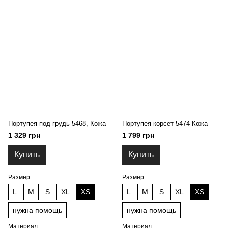
Портупея под грудь 5468, Кожа
Портупея корсет 5474 Кожа
1 329 грн
1 799 грн
Купить
Купить
Размер
Размер
L
M
S
XL
XS
L
M
S
XL
XS
нужна помощь
нужна помощь
Материал
Материал