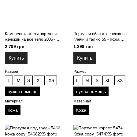
Комплект гартеры портупеи
Портупея оборот женская на
женский на все тело 2005 -
плечи и талию 55 - Кожа,
Кожа, нужна помощь
нужна помощь
2 799 грн
1 399 грн
Купить
Купить
Размер
Размер
L
M
S
XL
XS
L
M
S
XL
XS
нужна помощь
нужна помощь
Материал
Материал
Кожа
Кожа