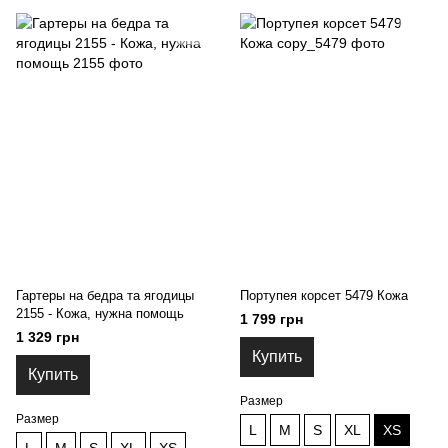
Гартеры на бедра та ягодицы
Портупея корсет 5479 Кожа
2155 - Кожа, нужна помощь
1 799 грн
1 329 грн
Купить
Купить
Размер
Размер
L
M
S
XL
XS
L
M
S
XL
XS