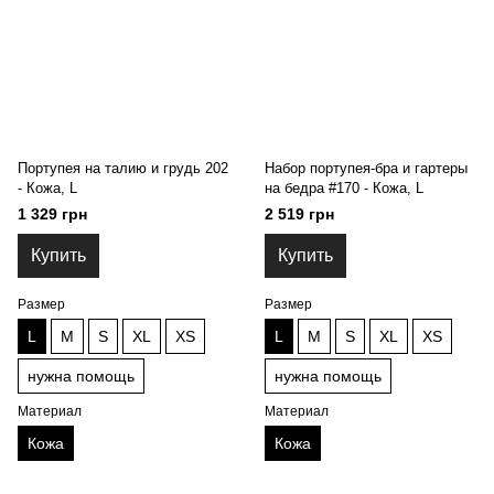
Портупея на талию и грудь 202
Набор портупея-бра и гартеры
- Кожа, L
на бедра #170 - Кожа, L
1 329 грн
2 519 грн
Купить
Купить
Размер
Размер
L
M
S
XL
XS
L
M
S
XL
XS
нужна помощь
нужна помощь
Материал
Материал
Кожа
Кожа