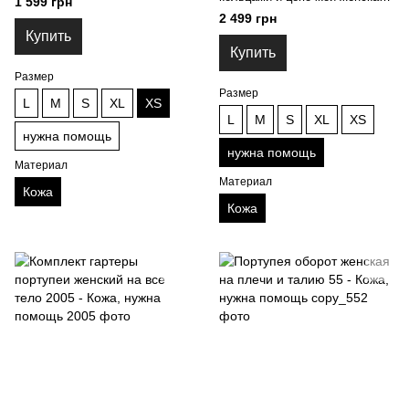
1 599 грн
2023 - Кожа, нужна помощь
2 499 грн
Купить
Купить
Размер
Размер
L
M
S
XL
XS
L
M
S
XL
XS
нужна помощь
нужна помощь
Материал
Материал
Кожа
Кожа