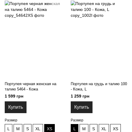
Портупея черная женская на
Портупея на грудь и талию 100
талию 5464 - Кожа
- Кожа, L
1 599 грн
1 259 грн
Купить
Купить
Размер
Размер
L
M
S
XL
XS
L
M
S
XL
XS