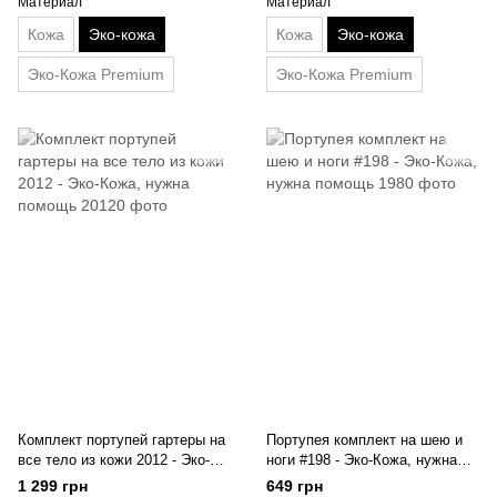
Материал
Материал
Кожа
Эко-кожа
Кожа
Эко-кожа
Эко-Кожа Premium
Эко-Кожа Premium
Комплект портупей гартеры на
Портупея комплект на шею и
все тело из кожи 2012 - Эко-
ноги #198 - Эко-Кожа, нужна
Кожа, нужна помощь
помощь
1 299 грн
649 грн