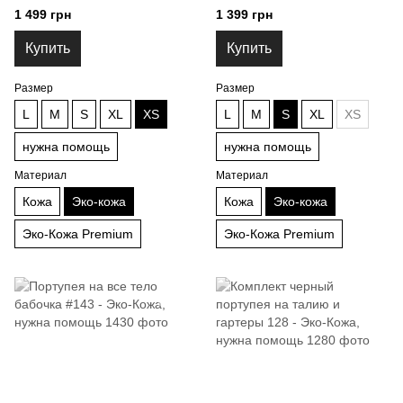
5424
1 499 грн
1 399 грн
Купить
Купить
Размер
Размер
L
M
S
XL
XS
L
M
S
XL
XS
нужна помощь
нужна помощь
Материал
Материал
Кожа
Эко-кожа
Кожа
Эко-кожа
Эко-Кожа Premium
Эко-Кожа Premium