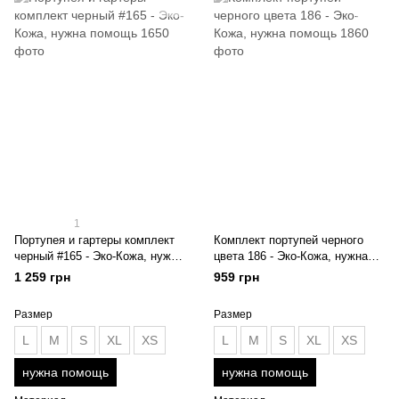
1
Портупея и гартеры комплект
Комплект портупей черного
черный #165 - Эко-Кожа, нужна
цвета 186 - Эко-Кожа, нужна
помощь
помощь
1 259 грн
959 грн
Размер
Размер
L
M
S
XL
XS
L
M
S
XL
XS
нужна помощь
нужна помощь