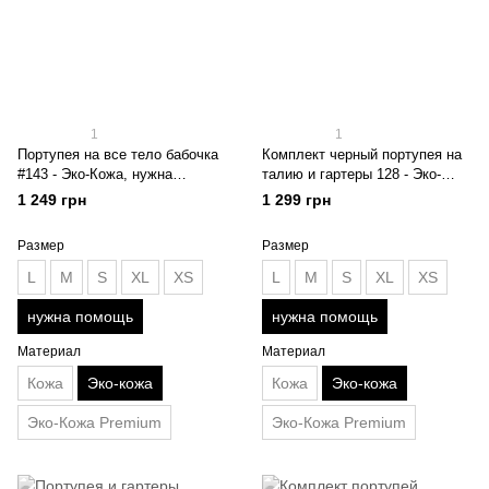
1
1
Портупея на все тело бабочка
Комплект черный портупея на
#143 - Эко-Кожа, нужна
талию и гартеры 128 - Эко-
помощь
Кожа, нужна помощь
1 249 грн
1 299 грн
Размер
Размер
L
M
S
XL
XS
L
M
S
XL
XS
нужна помощь
нужна помощь
Материал
Материал
Кожа
Эко-кожа
Кожа
Эко-кожа
Эко-Кожа Premium
Эко-Кожа Premium