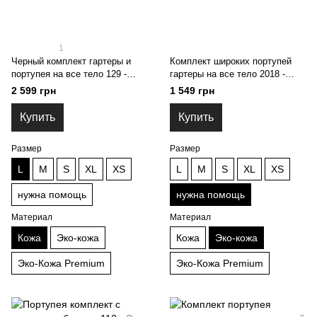
1
Черный комплект гартеры и
Комплект широких портупей
портупея на все тело 129 -
гартеры на все тело 2018 -
Кожа, L
Эко-Кожа, нужна помощь
2 599 грн
1 549 грн
Купить
Купить
Размер
Размер
L
M
S
XL
XS
L
M
S
XL
XS
нужна помощь
нужна помощь
Материал
Материал
Кожа
Эко-кожа
Кожа
Эко-кожа
Эко-Кожа Premium
Эко-Кожа Premium