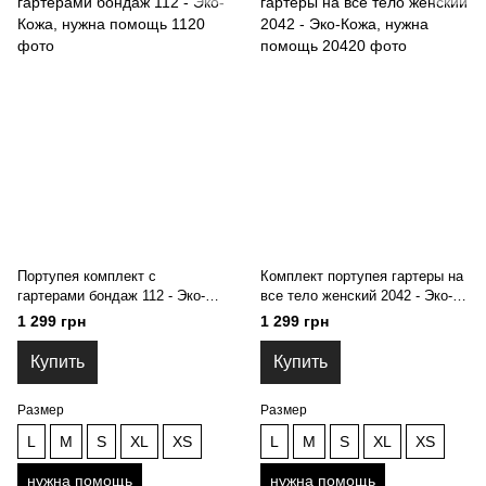
Портупея комплект с
Комплект портупея гартеры на
гартерами бондаж 112 - Эко-
все тело женский 2042 - Эко-
Кожа, нужна помощь
Кожа, нужна помощь
1 299 грн
1 299 грн
Купить
Купить
Размер
Размер
L
M
S
XL
XS
L
M
S
XL
XS
нужна помощь
нужна помощь