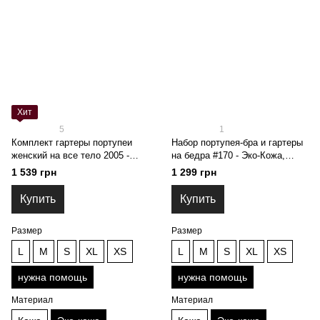
Хит
5
1
Комплект гартеры портупеи
Набор портупея-бра и гартеры
женский на все тело 2005 -
на бедра #170 - Эко-Кожа,
Эко-Кожа, нужна помощь
нужна помощь
1 539 грн
1 299 грн
Купить
Купить
Размер
Размер
L
M
S
XL
XS
L
M
S
XL
XS
нужна помощь
нужна помощь
Материал
Материал