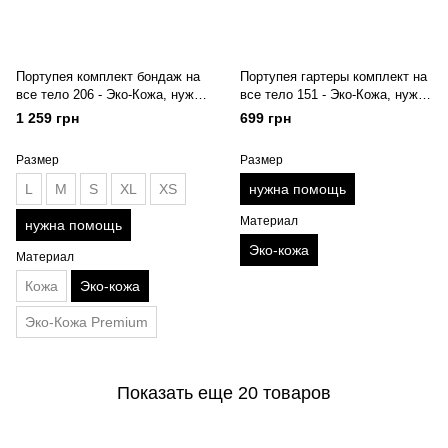
Портупея комплект бондаж на
Портупея гартеры комплект на
все тело 206 - Эко-Кожа, нужна
все тело 151 - Эко-Кожа, нужна
помощь
помощь
1 259 грн
699 грн
Размер
Размер
L
M
S
XL
XS
нужна помощь
Материал
нужна помощь
Эко-кожа
Материал
Кожа
Эко-кожа
Эко-Кожа Premium
Показать еще 20 товаров