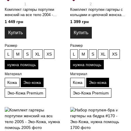
1
2
Комплект гартеры портупеи
Комплект портупеи гартеры с
женский на все тело 2004 -
кольцами и цепочкой женская
Эко-Кожа, нужна помощь
2023 - Эко-Кожа, нужна
1 449 грн
1 399 грн
помощь
Купить
Купить
Размер
Размер
L
M
S
XL
XS
L
M
S
XL
XS
нужна помощь
нужна помощь
Материал
Материал
Кожа
Эко-кожа
Кожа
Эко-кожа
Эко-Кожа Premium
Эко-Кожа Premium