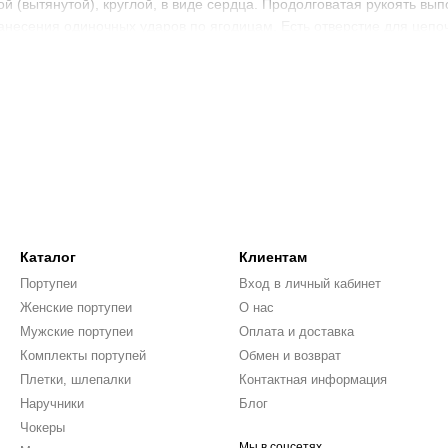
 (вытянутой), круглой, в виде сердца. Продолговатая рукоять вып
несения одиночных ударов по ягодицам. Есть отверстие для цепо
ам, созданными опытными мастерами. Специальная обработка гаран
гается побаловать себя дизайнерскими решениями с различными 
й порки. Отличается также и цветовая гамма, но, преимущественно
ое покрытие, что в разы упрощает уход за шлепалкой и увеличива
яются по Украине. Оформить заказ можно по телефону +38 (095) 06
Каталог
Клиентам
Портупеи
Вход в личный кабинет
Женские портупеи
О нас
Мужские портупеи
Оплата и доставка
Комплекты портупей
Обмен и возврат
Плетки, шлепалки
Контактная информация
Наручники
Блог
Чокеры
Мы в соцсетях