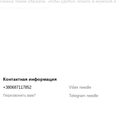
олнена таким образом, чтобы удобно лежать в мужской и
чки или ремешка на руку.
тирует гладкость поверхности и ее безопасность в
символами, фигурными отверстиями или другими узорами,
, сохраняется натуральный деревянный узор.
ет ее срок службы. Внимание к деталям позволит полностью
0-34-74.
Контактная информация
+380687117852
Viber needle
Telegram needle
Перезвонить вам?