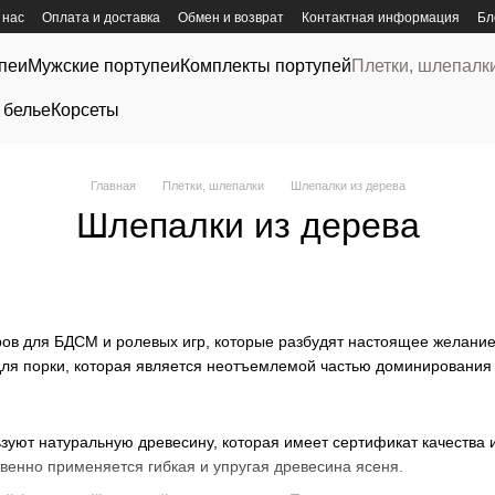
 нас
Оплата и доставка
Обмен и возврат
Контактная информация
Бл
пеи
Мужские портупеи
Комплекты портупей
Плетки, шлепалк
 белье
Корсеты
Главная
Плетки, шлепалки
Шлепалки из дерева
Шлепалки из дерева
ров для БДСМ и ролевых игр, которые разбудят настоящее желание
для порки, которая является неотъемлемой частью доминирования
зуют натуральную древесину, которая имеет сертификат качества 
венно применяется гибкая и упругая древесина ясеня.