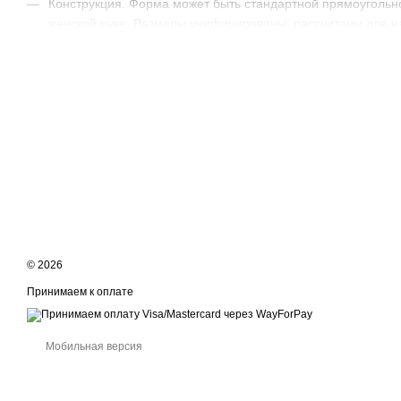
Конструкция. Форма может быть стандартной прямоугольной
женской руке. Размеры унифицированы, рассчитаны для на
Ручная работа. Изделия изготовлены по уникальным эскиз
использовании (никаких дефектов или шероховатостей).
Оригинальный дизайн. Помимо обычных шлепалок, предла
которые останутся на коже партнера даже во время легко
Продукция мастерской Needle Shop имеет специальное защитн
погрузиться в мир сексуальных фантазий. Все товары доставл
© 2026
Принимаем к оплате
Мобильная версия