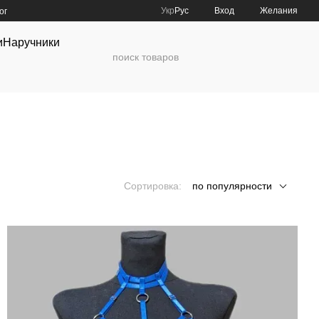
Укр
Рус
Вход
Желания
ог
и
Наручники
Сортировка:
по популярности