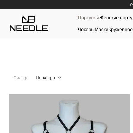
Перейти к основному контенту
О
Портупеи
Женские порту
Чокеры
Маски
Кружевное
Фильтр
Цена, грн