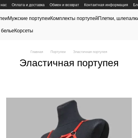
 нас
Оплата и доставка
Обмен и возврат
Контактная информация
Бл
пеи
Мужские портупеи
Комплекты портупей
Плетки, шлепалк
 белье
Корсеты
Главная
Портупеи
Эластичная портупея
Эластичная портупея