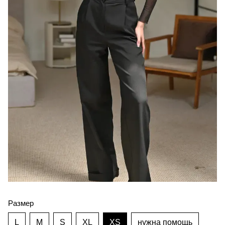
Размер
L
M
S
XL
XS
нужна помощь