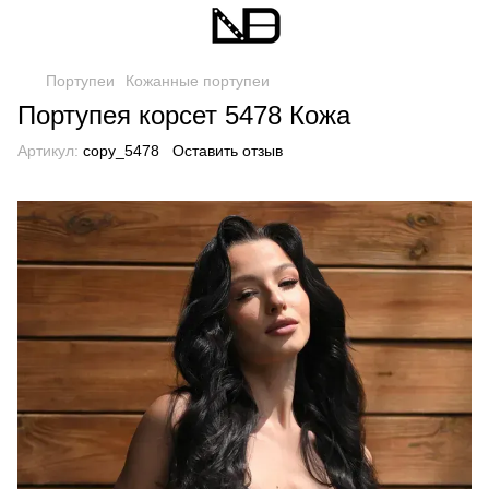
Портупеи
Кожанные портупеи
Портупея корсет 5478 Кожа
Артикул:
copy_5478
Оставить отзыв