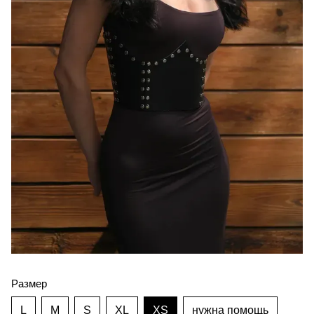
Размер
L
M
S
XL
XS
нужна помощь