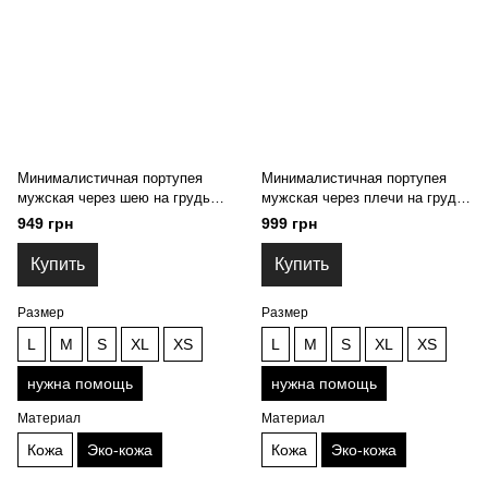
Минималистичная портупея
Минималистичная портупея
мужская через шею на грудь
мужская через плечи на грудь
2110 - Эко-Кожа, нужна
с цепочкой 2111 - Эко-Кожа,
949 грн
999 грн
помощь
нужна помощь
Купить
Купить
Размер
Размер
L
M
S
XL
XS
L
M
S
XL
XS
нужна помощь
нужна помощь
Материал
Материал
Кожа
Эко-кожа
Кожа
Эко-кожа