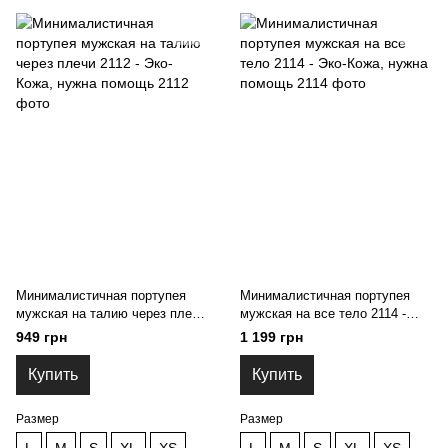
Минималистичная портупея
Минималистичная портупея
мужская на талию через плечи
мужская на все тело 2114 -
2112 - Эко-Кожа, нужна
Эко-Кожа, нужна помощь
949 грн
1 199 грн
помощь
Купить
Купить
Размер
Размер
L
M
S
XL
XS
L
M
S
XL
XS