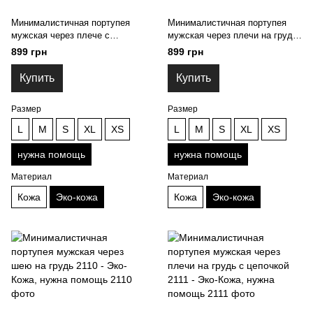
Минималистичная портупея
Минималистичная портупея
мужская через плече с
мужская через плечи на грудь
цепочкой 2108 - Эко-Кожа,
2109 - Эко-Кожа, нужна
899 грн
899 грн
нужна помощь
помощь
Купить
Купить
Размер
Размер
L
M
S
XL
XS
L
M
S
XL
XS
нужна помощь
нужна помощь
Материал
Материал
Кожа
Эко-кожа
Кожа
Эко-кожа