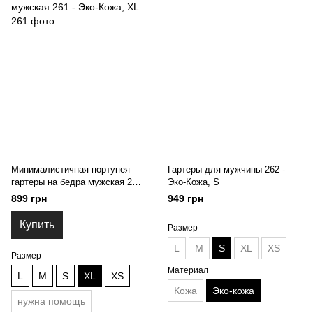
Минималистичная портупея
Гартеры для мужчины 262 -
гартеры на бедра мужская 261
Эко-Кожа, S
- Эко-Кожа, XL
899 грн
949 грн
Купить
Размер
L
M
S
XL
XS
Размер
Материал
L
M
S
XL
XS
Кожа
Эко-кожа
нужна помощь