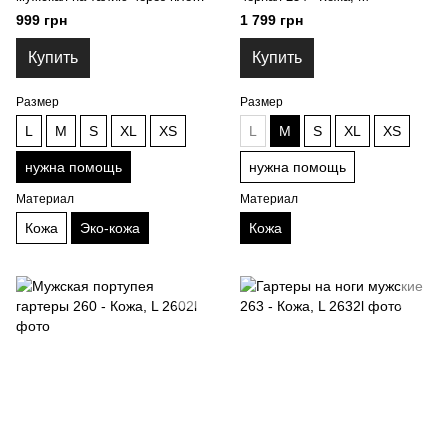
2107 - Эко-Кожа, нужна
999 грн
1 799 грн
помощь
Купить
Купить
Размер
Размер
L
M
S
XL
XS
L
M
S
XL
XS
нужна помощь
нужна помощь
Материал
Материал
Кожа
Эко-кожа
Кожа