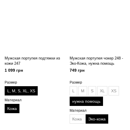
Мужская портупея подтяжки из
Мужская портупея чокер 248 -
кожи 247
Эко-Кожа, нужна помощь
1 099 грн
749 грн
Размер
Размер
L, M, S, XL, XS
L
M
S
XL
XS
Материал
нужна помощь
Кожа
Материал
Кожа
Эко-кожа