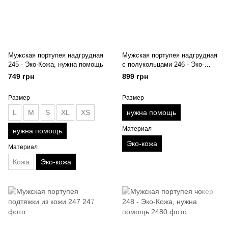
Мужская портупея надгрудная
Мужская портупея надгрудная
245 - Эко-Кожа, нужна помощь
с полукольцами 246 - Эко-
Кожа, нужна помощь
749 грн
899 грн
Размер
Размер
L
M
S
XL
XS
нужна помощь
Материал
нужна помощь
Эко-кожа
Материал
Кожа
Эко-кожа