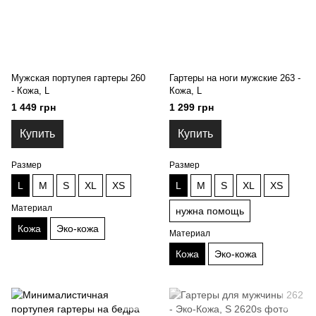
Мужская портупея гартеры 260
Гартеры на ноги мужские 263 -
- Кожа, L
Кожа, L
1 449 грн
1 299 грн
Купить
Купить
Размер
Размер
L
M
S
XL
XS
L
M
S
XL
XS
Материал
нужна помощь
Кожа
Эко-кожа
Материал
Кожа
Эко-кожа