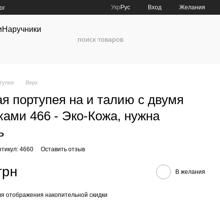
Укр
Рус
Вход
Желания
ог
и
Наручники
тупеи
Верх
я портупея на и талию с двумя
ами 466 - Эко-Кожа, нужна
ь
ртикул: 4660
Оставить отзыв
грн
В желания
я отображения накопительной скидки