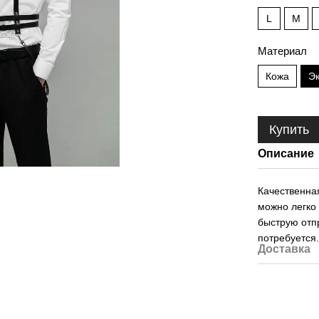
L
M
Материал
Кожа
Э
Купить
Описание
Качественна
можно легко
быструю отпр
потребуется
Доставка