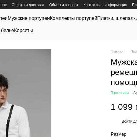
 нас
Оплата и доставка
Обмен и возврат
Контактная информация
Бл
пеи
Мужские портупеи
Комплекты портупей
Плетки, шлепалк
 белье
Корсеты
Главная
Пор
Мужска
ремешк
помощ
В наличии
А
1 099 
Войти
дл
%
Размер