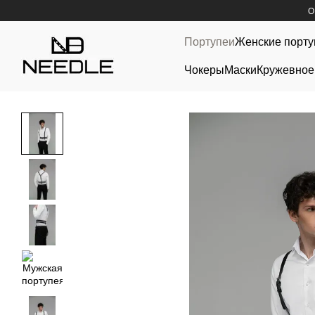
Перейти к основному контенту
О
Портупеи
Женские порту
Чокеры
Маски
Кружевное