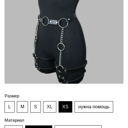
Размер
L
M
S
XL
XS
нужна помощь
Материал