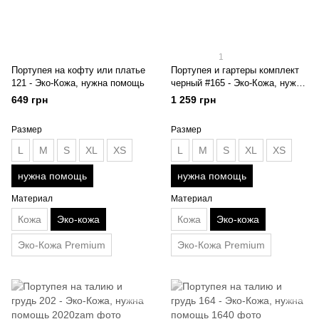
1
Портупея на кофту или платье
Портупея и гартеры комплект
121 - Эко-Кожа, нужна помощь
черный #165 - Эко-Кожа, нужна
помощь
649 грн
1 259 грн
Размер
Размер
L
M
S
XL
XS
L
M
S
XL
XS
нужна помощь
нужна помощь
Материал
Материал
Кожа
Эко-кожа
Кожа
Эко-кожа
Эко-Кожа Premium
Эко-Кожа Premium