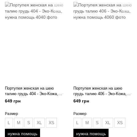
Портупея женская на шею
Портупея женская на шею
талию грудь 404 - Эко-Кожа,
грудь талию 406 - Эко-Кожа,
нужна помощь
нужна помощь
649 грн
649 грн
Размер
Размер
L
M
S
XL
XS
L
M
S
XL
XS
нужна помощь
нужна помощь