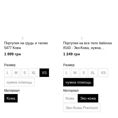
1
1
Портупея на грудь и талию
Портупея на все тело бабочка
5477 Кожа
#143 - Эко-Кожа, нужна
помощь
1 899 грн
1 249 грн
Размер
Размер
L
M
S
XL
XS
L
M
S
XL
XS
нужна помощь
нужна помощь
Материал
Материал
Кожа
Кожа
Эко-кожа
Эко-Кожа Premium