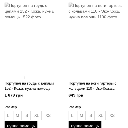
1
Портупея на грудь с цепями
Портупея на ноги гартеры с
152 - Кожа, нужна помощь
кольцами 110 - Эко-Кожа,
нужна помощь
1 679 грн
649 грн
Размер
Размер
L
M
S
XL
XS
L
M
S
XL
XS
нужна помощь
нужна помощь