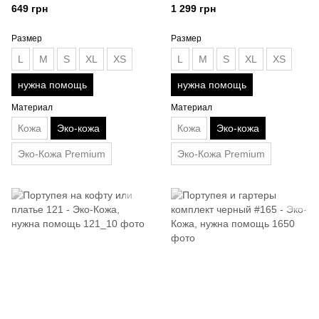
помощь
Кожа, нужна помощь
649 грн
1 299 грн
Размер
Размер
L
M
S
XL
XS
L
M
S
XL
XS
нужна помощь
нужна помощь
Материал
Материал
Кожа
Эко-кожа
Кожа
Эко-кожа
Эко-Кожа Premium
Эко-Кожа Premium