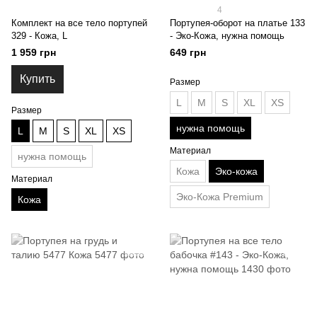
4
Комплект на все тело портупей
Портупея-оборот на платье 133
329 - Кожа, L
- Эко-Кожа, нужна помощь
1 959 грн
649 грн
Купить
Размер
L
M
S
XL
XS
Размер
нужна помощь
L
M
S
XL
XS
Материал
нужна помощь
Кожа
Эко-кожа
Материал
Эко-Кожа Premium
Кожа