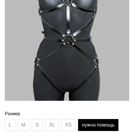
Размер
L
M
S
XL
XS
нужна помощь