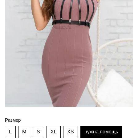
Размер
L
M
S
XL
XS
нужна помощь