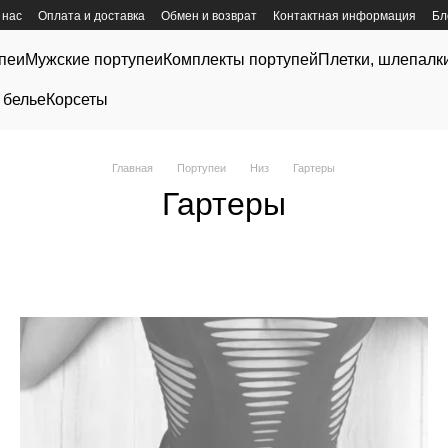
 нас
Оплата и доставка
Обмен и возврат
Контактная информация
Бл
пеи
Мужские портупеи
Комплекты портупей
Плетки, шлепалк
 белье
Корсеты
Главная
Портупеи
Низ
Гартеры
Гартеры