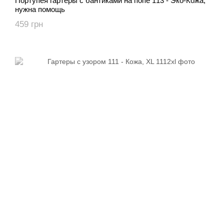
Портупея гартеры с бантиками на попе 113 - Эко-Кожа,
нужна помощь
459 грн