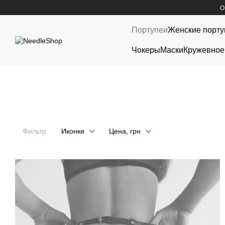
Перейти к основному контенту
О
Портупеи
Женские порту
Чокеры
Маски
Кружевное
Фильтр
Иконки
Цена, грн