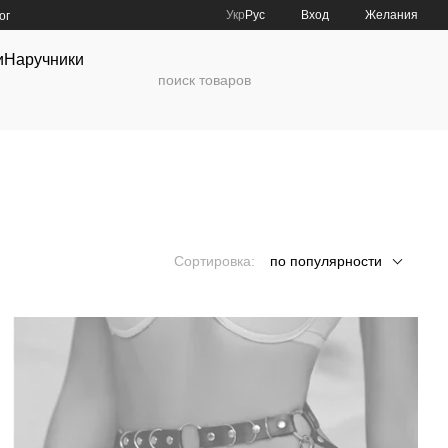
Укр
Рус
Вход
Желания
ог
и
Наручники
Сортировка:
по популярности