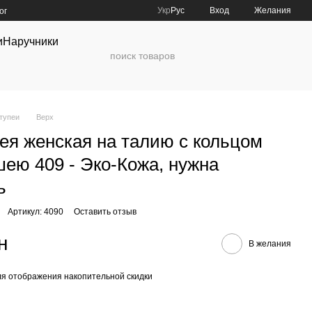
Укр
Рус
Вход
Желания
ог
и
Наручники
тупеи
Верх
ея женская на талию с кольцом
шею 409 - Эко-Кожа, нужна
ь
Артикул: 4090
Оставить отзыв
н
В желания
я отображения накопительной скидки