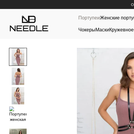
Перейти к основному контенту
О
Портупеи
Женские порту
Чокеры
Маски
Кружевное