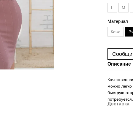
L
M
Материал
Кожа
Э
Сообщит
Описание
Качественна
можно легко
быструю отпр
потребуется
Доставка