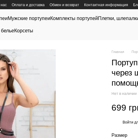
 нас
Оплата и доставка
Обмен и возврат
Контактная информация
Бл
пеи
Мужские портупеи
Комплекты портупей
Плетки, шлепалк
 белье
Корсеты
Главная
Пор
Портуп
через 
помощ
Нет в наличии
699 гр
Войти
дл
%
Размер