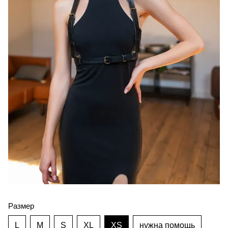
Размер
L
M
S
XL
XS
нужна помощь