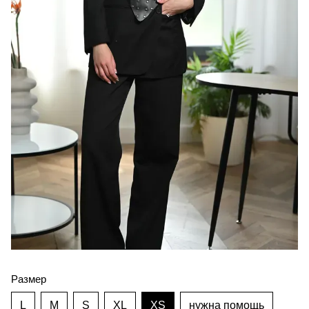
Размер
L
M
S
XL
XS
нужна помощь