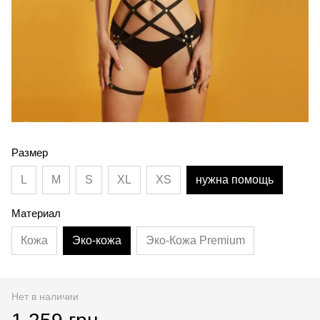
Размер
L
M
S
XL
XS
нужна помощь
Материал
Кожа
Эко-кожа
Эко-Кожа Premium
Нет в наличии