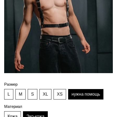
Размер
L
M
S
XL
XS
нужна помощь
Материал
Кожа
Эко-кожа