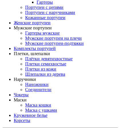
Гартеры
Портупеи с цепями
Портупеи с наручниками
Кожанные портупеи
Женские портупеи
Мужские портупеи
Гартеры мужские
Мужские портупеи на плечи
Мужские портупеи-подтяжки
Комплекты портупей
Плетки, шлепалки
Плётки девятихвостные
Плетки семихвостые
Плетки из кожи
Шлепалки из дерева
Наручники
Наножники
Соединители
Чокеры
Маски
Маска кошки
Маска с ушками
Кружевное белье
Корсеты