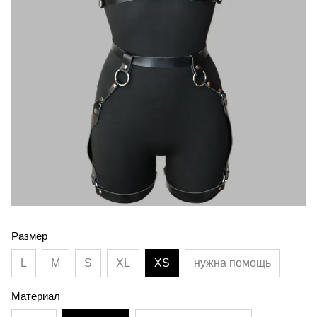
Размер
L
M
S
XL
XS
нужна помощь
Материал