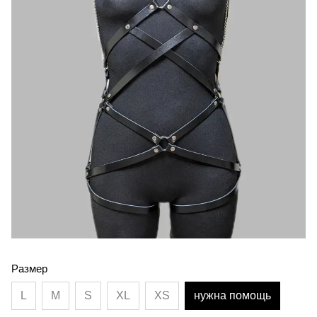
Размер
L
M
S
XL
XS
нужна помощь