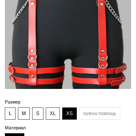
Размер
L
M
S
XL
XS
нужна помощь
Материал