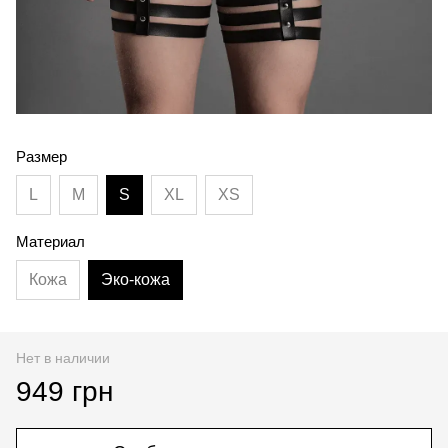
Размер
L
M
S
XL
XS
Материал
Кожа
Эко-кожа
Нет в наличии
949 грн