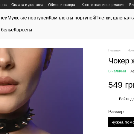
 нас
Оплата и доставка
Обмен и возврат
Контактная информация
Бл
пеи
Мужские портупеи
Комплекты портупей
Плетки, шлепалк
 белье
Корсеты
Главная
Чок
Чокер 
В наличии
А
549 гр
Войти
дл
%
Размер
нужна пом