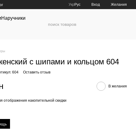
Укр
Рус
Вход
Желания
ог
и
Наручники
еры
женский с шипами и кольцом 604
ртикул: 604
Оставить отзыв
н
В желания
я отображения накопительной скидки
ощь