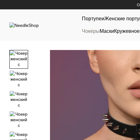
Перейти к основному контенту
О
Портупеи
Женские порту
Чокеры
Маски
Кружевное