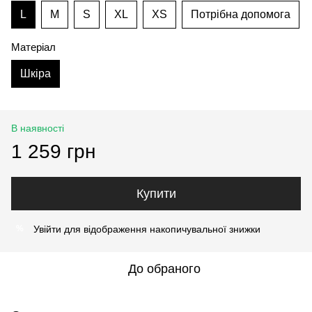
L
M
S
XL
XS
Потрібна допомога
Матеріал
Шкіра
В наявності
1 259 грн
Купити
Увійти
для відображення накопичувальної знижки
%
До обраного