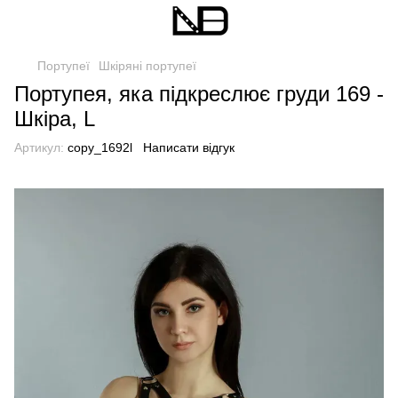
Портупеї
Шкіряні портупеї
Портупея, яка підкреслює груди 169 -
Шкіра, L
Артикул:
copy_1692l
Написати відгук