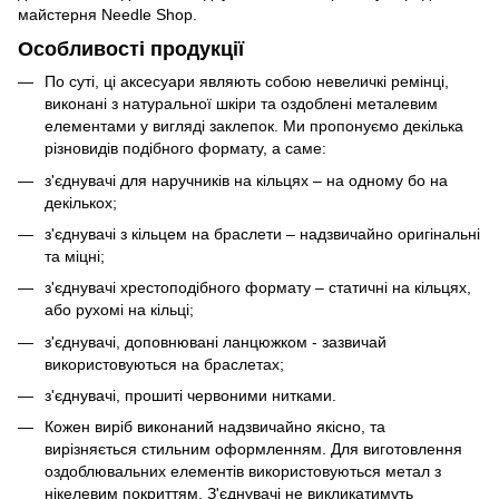
майстерня Needle Shop.
Особливості продукції
По суті, ці аксесуари являють собою невеличкі ремінці,
виконані з натуральної шкіри та оздоблені металевим
елементами у вигляді заклепок. Ми пропонуємо декілька
різновидів подібного формату, а саме:
з'єднувачі для наручників на кільцях – на одному бо на
декількох;
з'єднувачі з кільцем на браслети – надзвичайно оригінальні
та міцні;
з'єднувачі хрестоподібного формату – статичні на кільцях,
або рухомі на кільці;
з'єднувачі, доповнювані ланцюжком - зазвичай
використовуються на браслетах;
з'єднувачі, прошиті червоними нитками.
Кожен виріб виконаний надзвичайно якісно, та
вирізняється стильним оформленням. Для виготовлення
оздоблювальних елементів використовуються метал з
нікелевим покриттям. З'єднувачі не викликатимуть