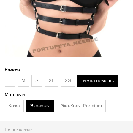
Размер
L
M
S
XL
XS
нужна помощь
Материал
Кожа
Эко-кожа
Эко-Кожа Premium
Нет в наличии