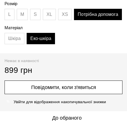
Розмір
L
M
S
XL
XS
Потрібна допомога
Матеріал
Шкіра
Еко-шкіра
Немає в наявності
899 грн
Повідомити, коли з'явиться
Увійти
для відображення накопичувальної знижки
%
До обраного