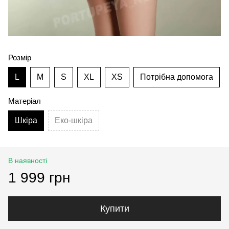
Розмір
L
M
S
XL
XS
Потрібна допомога
Матеріал
Шкіра
Еко-шкіра
В наявності
1 999 грн
Купити