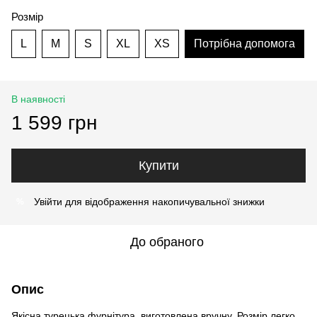
Розмір
L
M
S
XL
XS
Потрібна допомога
В наявності
1 599 грн
Купити
Увійти
для відображення накопичувальної знижки
%
До обраного
Опис
Якісна турецька фурнітура, виготовлена вручну. Розмір легко