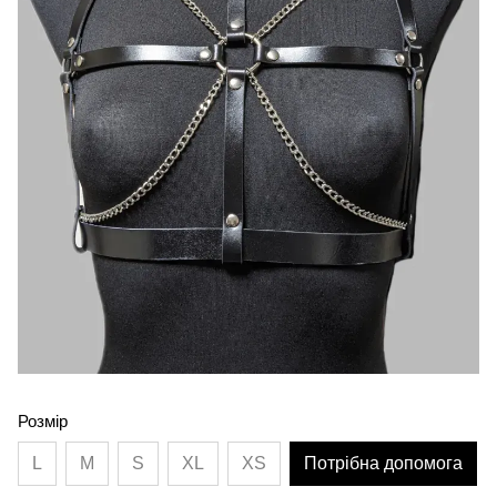
Розмір
L
M
S
XL
XS
Потрібна допомога