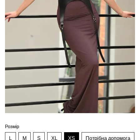
Розмір
L
M
S
XL
XS
Потрібна допомога