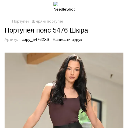
Портупеї
Шкіряні портупеї
Портупея пояс 5476 Шкіра
Артикул:
copy_54762XS
Написати відгук