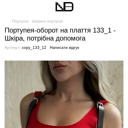
Портупеї
Шкіряні портупеї
Портупея-оборот на плаття 133_1 -
Шкіра, потрібна допомога
Артикул:
copy_133_12
Написати відгук