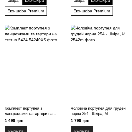
Шкіра
Еко-шкіра
Шкіра
Еко-шкіра
Еко-шкіра Premium
Еко-шкіра Premium
Комплект портупея з
Чоловіча портупея для грудей
ланцюжками та гартери на
чорна 254 - Шкіра, M
стегна 5424
1 499 грн
1 799 грн
Купити
Купити