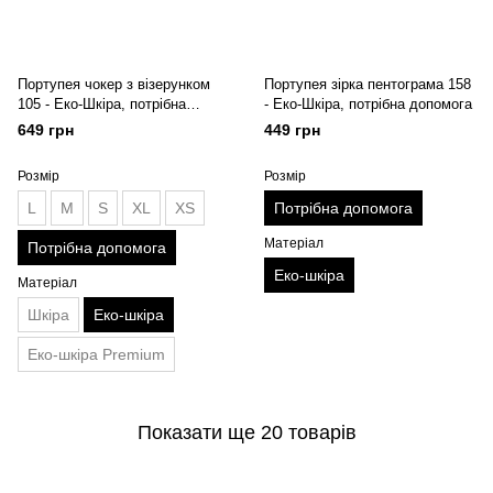
Портупея чокер з візерунком
Портупея зірка пентограма 158
105 - Еко-Шкіра, потрібна
- Еко-Шкіра, потрібна допомога
допомога
649 грн
449 грн
Розмір
Розмір
L
M
S
XL
XS
Потрібна допомога
Матеріал
Потрібна допомога
Еко-шкіра
Матеріал
Шкіра
Еко-шкіра
Еко-шкіра Premium
Показати ще 20 товарів