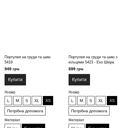
Портупея на груди та шию
Портупея на груди та шию з
5419
кільцями 5423 - Еко Шкіра
949 грн
699 грн
Купити
Купити
Розмір
Розмір
L
M
S
XL
XS
L
M
S
XL
XS
Потрібна допомога
Потрібна допомога
Матеріал
Матеріал