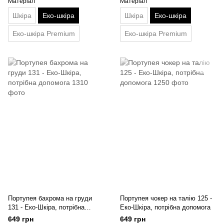
Матеріал
Матеріал
Шкіра
Еко-шкіра
Шкіра
Еко-шкіра
Еко-шкіра Premium
Еко-шкіра Premium
Портупея бахрома на груди
Портупея чокер на талію 125 -
131 - Еко-Шкіра, потрібна
Еко-Шкіра, потрібна допомога
допомога
649 грн
649 грн