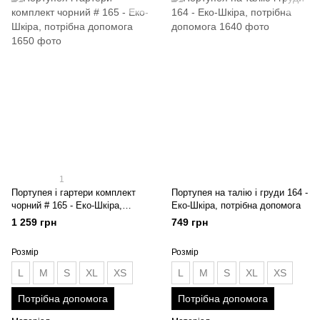
1
Портупея і гартери комплект
Портупея на талію і груди 164 -
чорний # 165 - Еко-Шкіра,
Еко-Шкіра, потрібна допомога
потрібна допомога
1 259 грн
749 грн
Розмір
Розмір
L
M
S
XL
XS
L
M
S
XL
XS
Потрібна допомога
Потрібна допомога