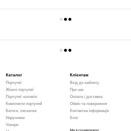
Каталог
Клієнтам
Портупеї
Вхід до кабінету
Жіночі портупеї
Про нас
Портупеї чоловічі
Оплата і доставка
Комплекти портупей
Обмін та повернення
Батоги, ляскалки
Контактна інформація
Наручники
Блог
Чокери
Ми в соцмережах