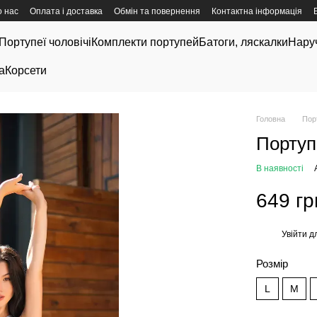
 нас
Оплата і доставка
Обмін та повернення
Контактна інформація
Портупеї чоловічі
Комплекти портупей
Батоги, ляскалки
Нару
а
Корсети
Головна
Пор
Портуп
В наявності
649 гр
Увійти
дл
%
Розмір
L
M