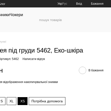
Укр
Рус
Вхід
Бажання
Блог
чники
Чокери
тупеї
ея під груди 5462, Еко-шкіра
Артикул: 5462
Написати відгук
н
В бажання
я відображення накопичувальної знижки
S
XL
XS
Потрібна допомога