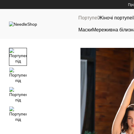
Перейти до основного контенту
Про
Портупеї
Жіночі портупеї
Маски
Мереживна білизн