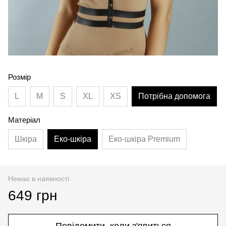
Розмір
L
M
S
XL
XS
Потрібна допомога
Матеріал
Шкіра
Еко-шкіра
Еко-шкіра Premium
Немає в наявності
649 грн
Повідомити, коли з'явиться