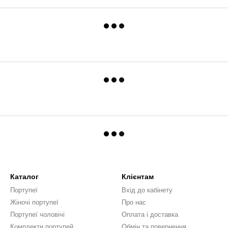
Каталог
Клієнтам
Портупеї
Вхід до кабінету
Жіночі портупеї
Про нас
Портупеї чоловічі
Оплата і доставка
Комплекти портупей
Обмін та повернення