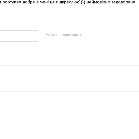
я портупея добре в мені це підкреслює)))) неймовірно задоволена
Увійти за допомогою