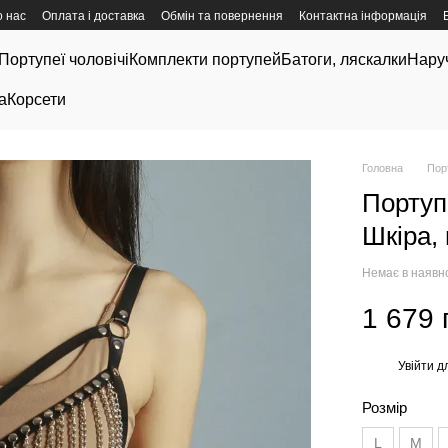
 нас
Оплата і доставка
Обмін та повернення
Контактна інформація
Портупеї чоловічі
Комплекти портупей
Батоги, ляскалки
Нару
а
Корсети
Головна
Пор
Портуп
Шкіра,
Немає в наявн
1 679 
Увійти
дл
%
Розмір
L
M