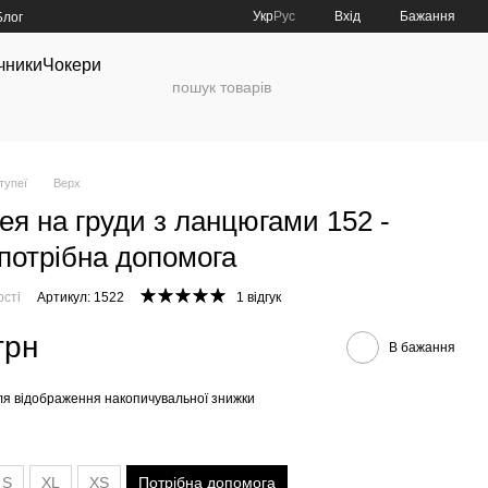
Укр
Рус
Вхід
Бажання
Блог
чники
Чокери
тупеї
Верх
ея на груди з ланцюгами 152 -
 потрібна допомога
ості
Артикул: 1522
1 відгук
грн
В бажання
я відображення накопичувальної знижки
S
XL
XS
Потрібна допомога