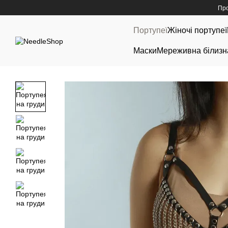
Перейти до основного контенту
Про
Портупеї
Жіночі портупеї
Маски
Мереживна білизн