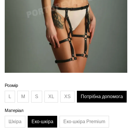
Розмір
L
M
S
XL
XS
Потрібна допомога
Матеріал
Шкіра
Еко-шкіра
Еко-шкіра Premium