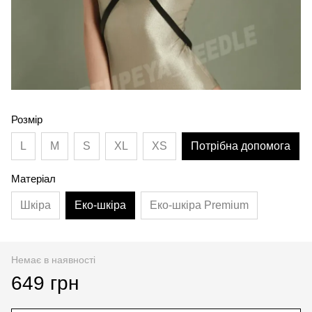
Розмір
L
M
S
XL
XS
Потрібна допомога
Матеріал
Шкіра
Еко-шкіра
Еко-шкіра Premium
Немає в наявності
649 грн