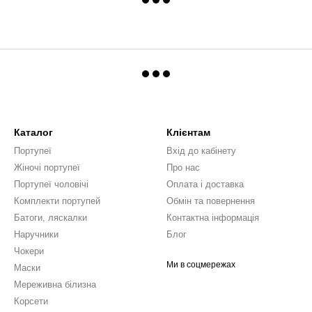
Каталог
Клієнтам
Портупеї
Вхід до кабінету
Жіночі портупеї
Про нас
Портупеї чоловічі
Оплата і доставка
Комплекти портупей
Обмін та повернення
Батоги, ляскалки
Контактна інформація
Наручники
Блог
Чокери
Ми в соцмережах
Маски
Мереживна білизна
Корсети