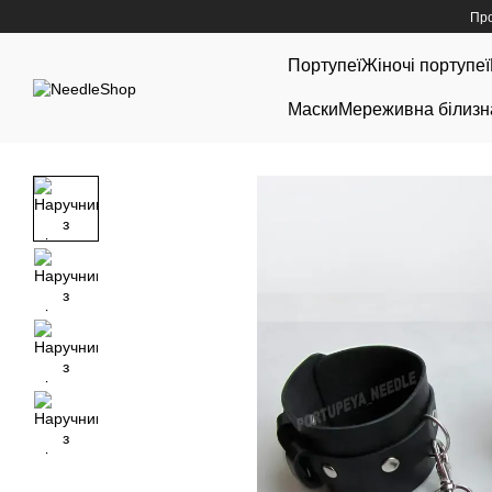
Перейти до основного контенту
Про
Портупеї
Жіночі портупеї
Маски
Мереживна білизн