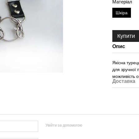
Матеріал
Шкіра
Купити
Опис
Якісна турец
для зручної 
можливість о
Доставка
Увійти за допомогою