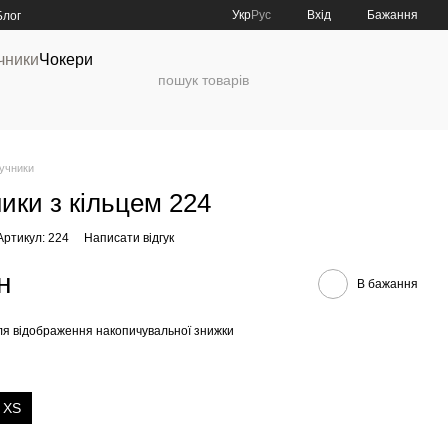
Укр
Рус
Вхід
Бажання
Блог
чники
Чокери
учники
ики з кільцем 224
Артикул: 224
Написати відгук
н
В бажання
я відображення накопичувальної знижки
, XS