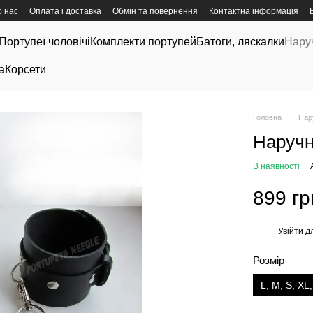
 нас
Оплата і доставка
Обмін та повернення
Контактна інформація
Портупеї чоловічі
Комплекти портупей
Батоги, ляскалки
Нару
а
Корсети
Головна
Нар
Наручн
В наявності
899 гр
Увійти
дл
%
Розмір
L, M, S, XL