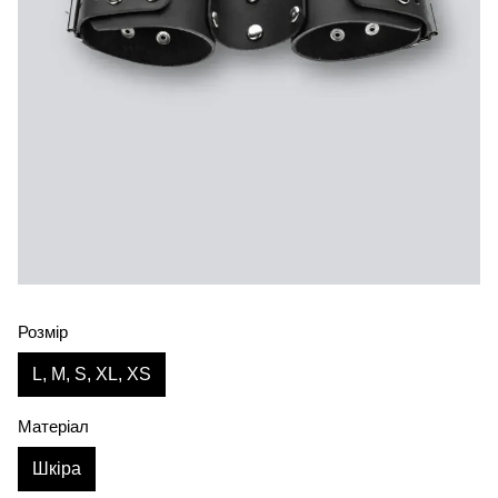
Розмір
L, M, S, XL, XS
Матеріал
Шкіра