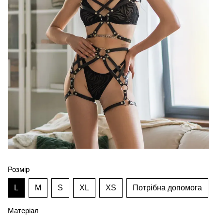
Розмір
L
M
S
XL
XS
Потрібна допомога
Матеріал