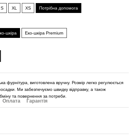
S
XL
XS
Потрібна допомога
ко-шкіра
Еко-шкіра Premium
ька фурнітура, виготовлена вручну. Розмір легко регулюється
посадки. Ми забезпечуємо швидку відправку, а також
бміну та повернення за потреби.
Оплата
Гарантія