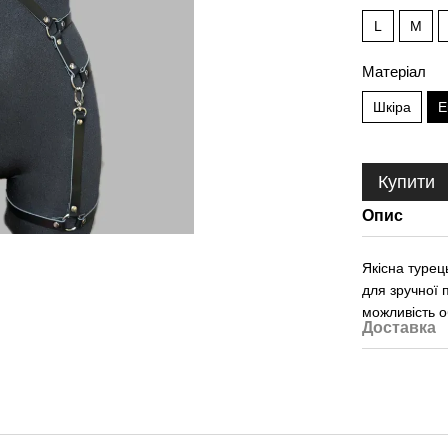
L
M
Матеріал
Шкіра
Е
Купити
Опис
Якісна турец
для зручної 
можливість о
Доставка