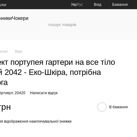
Укр
Рус
Вхід
Бажання
Блог
чники
Чокери
тупеї
Верх
кт портупея гартери на все тіло
й 2042 - Еко-Шкіра, потрібна
га
Артикул: 20420
Написати відгук
грн
В бажання
я відображення накопичувальної знижки