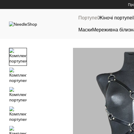
Перейти до основного контенту
Про
Портупеї
Жіночі портупеї
Маски
Мереживна білизн