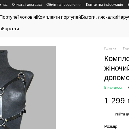
 нас
Оплата і доставка
Обмін та повернення
Контактна інформація
Портупеї чоловічі
Комплекти портупей
Батоги, ляскалки
Нару
а
Корсети
Головна
Пор
Компле
жіночи
допомо
В наявності
1 299 
Увійти
дл
%
Розмір