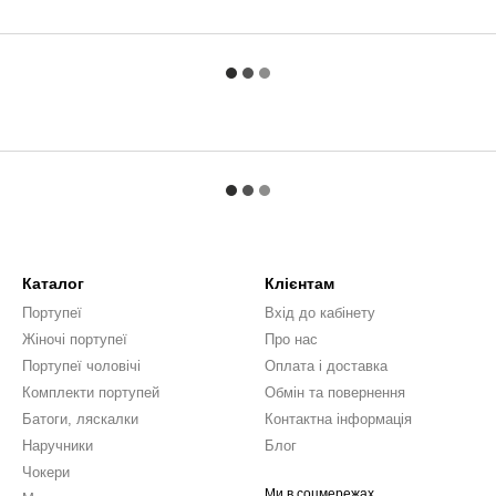
Каталог
Клієнтам
Портупеї
Вхід до кабінету
Жіночі портупеї
Про нас
Портупеї чоловічі
Оплата і доставка
Комплекти портупей
Обмін та повернення
Батоги, ляскалки
Контактна інформація
Наручники
Блог
Чокери
Ми в соцмережах