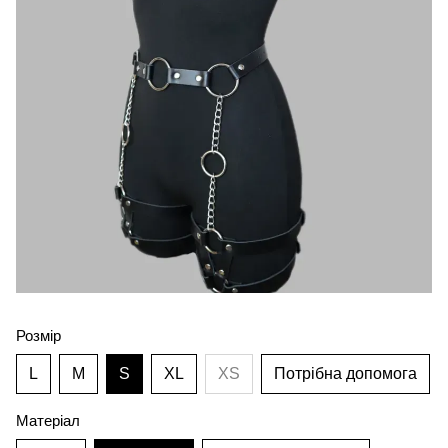
Розмір
L
M
S
XL
XS
Потрібна допомога
Матеріал