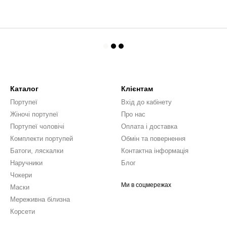
Каталог
Клієнтам
Портупеї
Вхід до кабінету
Жіночі портупеї
Про нас
Портупеї чоловічі
Оплата і доставка
Комплекти портупей
Обмін та повернення
Батоги, ляскалки
Контактна інформація
Наручники
Блог
Чокери
Ми в соцмережах
Маски
Мереживна білизна
Корсети