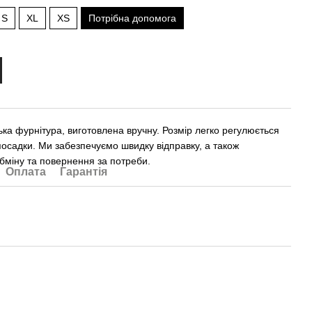
S
XL
XS
Потрібна допомога
ька фурнітура, виготовлена вручну. Розмір легко регулюється
посадки. Ми забезпечуємо швидку відправку, а також
бміну та повернення за потреби.
Оплата
Гарантія