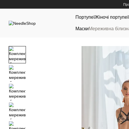
Перейти до основного контенту
Про
Портупеї
Жіночі портупеї
Маски
Мереживна білизн