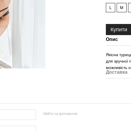
L
M
Купити
Опис
Якісна турец
для зручної 
можливість о
Доставка
Увійти за допомогою