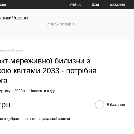
Укр
Рус
Вхід
Бажання
Блог
чники
Чокери
еживна білизна
кт мереживної билизни з
ою квітами 2033 - потрібна
га
Артикул: 2033p
Написати відгук
грн
В бажання
я відображення накопичувальної знижки