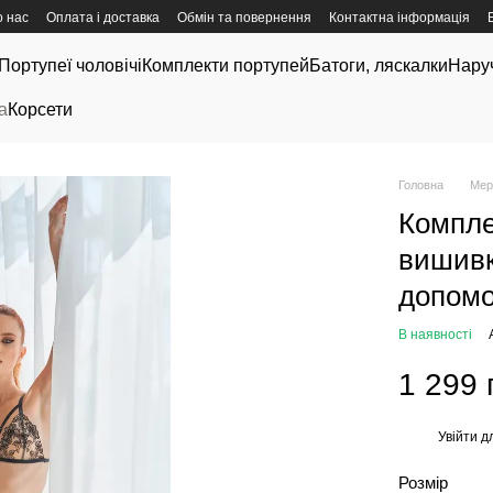
 нас
Оплата і доставка
Обмін та повернення
Контактна інформація
Портупеї чоловічі
Комплекти портупей
Батоги, ляскалки
Нару
а
Корсети
Головна
Мер
Компле
вишивк
допомо
В наявності
1 299 
Увійти
дл
%
Розмір