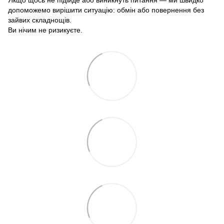
Якщо щось не підійде або виникнуть питання — ми швидко
допоможемо вирішити ситуацію: обмін або повернення без
зайвих складнощів.
Ви нічим не ризикуєте.