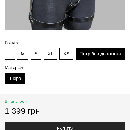
Розмір
L
M
S
XL
XS
Потрібна допомога
Матеріал
Шкіра
В наявності
1 399 грн
Купити