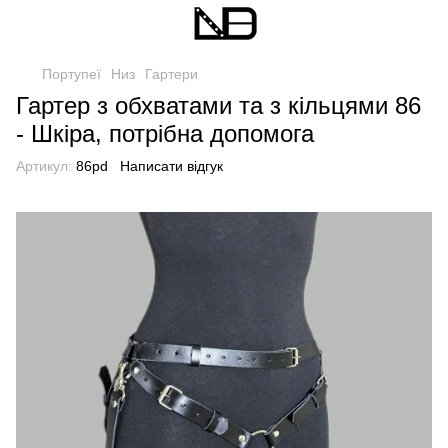
Портупеї
Низ
Гартери
Гартер з обхватами та з кільцями 86
- Шкіра, потрібна допомога
Артикул:
86pd
Написати відгук