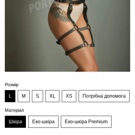
Розмір
L
M
S
XL
XS
Потрібна допомога
Матеріал
Шкіра
Еко-шкіра
Еко-шкіра Premium