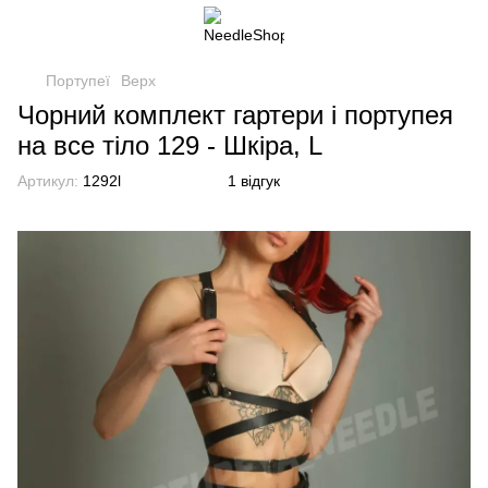
Портупеї
Верх
Чорний комплект гартери і портупея
на все тіло 129 - Шкіра, L
Артикул:
1292l
1 відгук