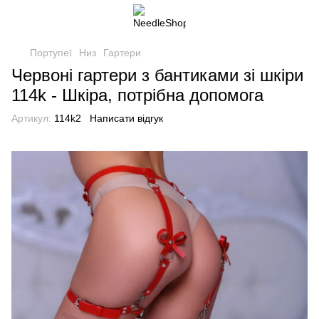
Портупеї
Низ
Гартери
Червоні гартери з бантиками зі шкіри
114k - Шкіра, потрібна допомога
Артикул:
114k2
Написати відгук