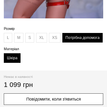
Розмір
L
M
S
XL
XS
Потрібна допомога
Матеріал
Шкіра
Немає в наявності
1 099 грн
Повідомити, коли з'явиться