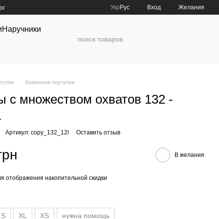
Укр
Рус
Вход
Желания
ог
и
Наручники
тупеи
Кожанные портупеи
ы с множеством охватов 132 -
L
Артикул: copy_132_12l
Оставить отзыв
грн
В желания
я отображения накопительной скидки
S
XL
XS
нужна помощь