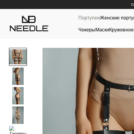
Перейти к основному контенту
О
Портупеи
Женские порту
Чокеры
Маски
Кружевное