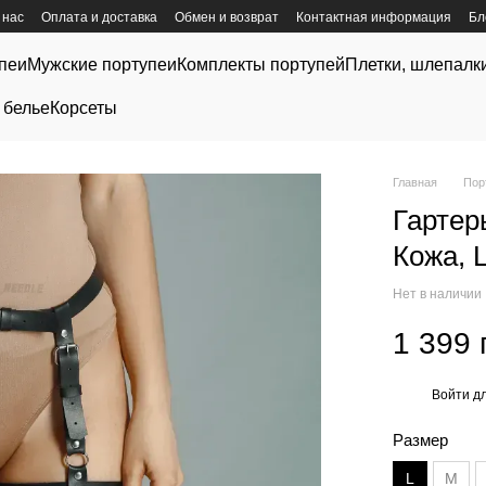
 нас
Оплата и доставка
Обмен и возврат
Контактная информация
Бл
пеи
Мужские портупеи
Комплекты портупей
Плетки, шлепалк
 белье
Корсеты
Главная
Пор
Гартер
Кожа, 
Нет в наличии
1 399 
Войти
дл
%
Размер
L
M